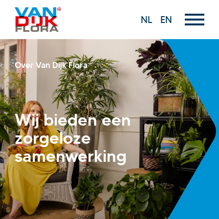
NL
EN
Over Van Dijk Flora
Wij bieden een
zorgeloze
samenwerking