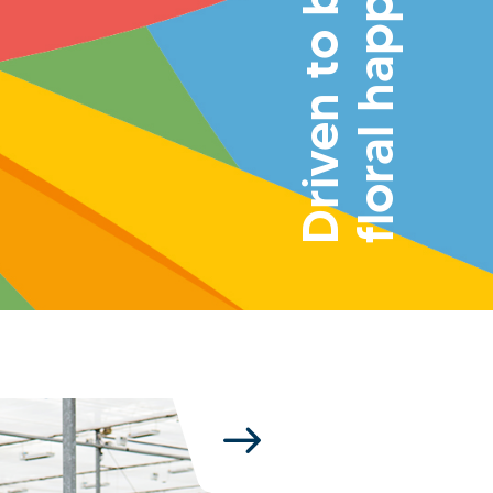
floral happiness
Driven to bring