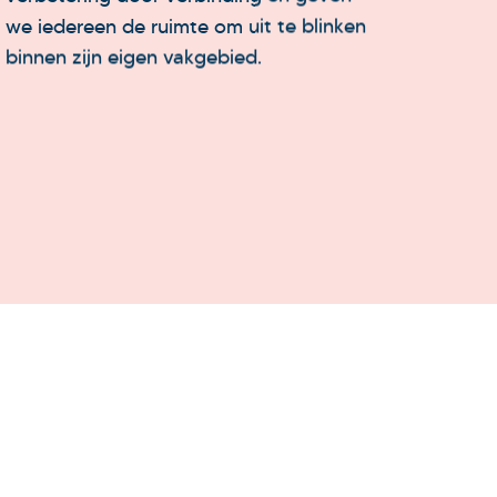
we iedereen de ruimte om uit te blinken
we flexibe
binnen zijn eigen vakgebied.
markt en 
hebben.