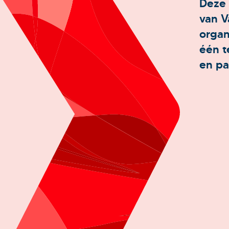
Deze 
van V
organ
één t
en pa