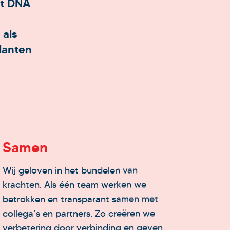
et DNA
 als
lanten
Samen
Innova
Wij geloven in het bundelen van
We hebben
krachten. Als één team werken we
creatief e
betrokken en transparant samen met
en markto
collega’s en partners. Zo creëren we
stemmen o
verbetering door verbinding en geven
af. Met a