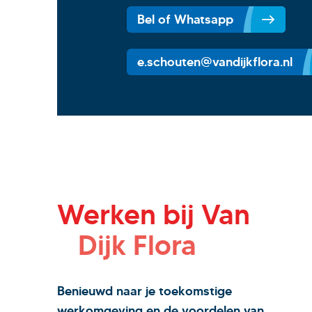
Bel of Whatsapp
e.schouten@vandijkflora.nl
Werken bij Van
Dijk Flora
Benieuwd naar je toekomstige
werkomgeving en de voordelen van